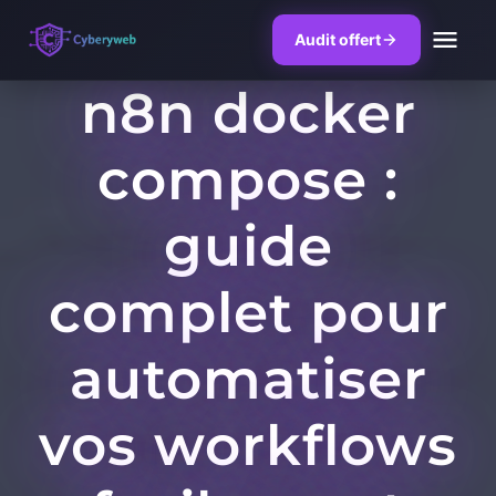
Audit offert
n8n docker
Skip
to
compose :
content
guide
complet pour
automatiser
vos workflows