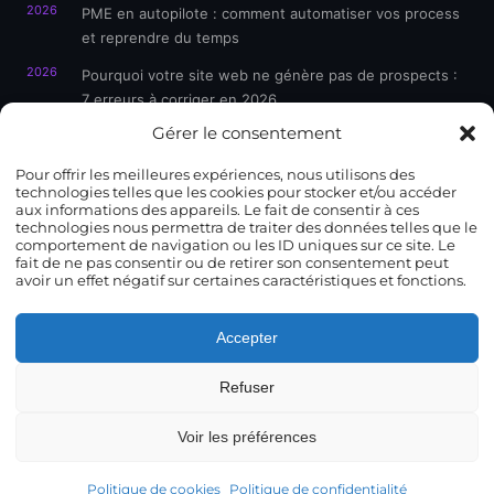
2026
PME en autopilote : comment automatiser vos process
et reprendre du temps
2026
Pourquoi votre site web ne génère pas de prospects :
7 erreurs à corriger en 2026
Gérer le consentement
Pour offrir les meilleures expériences, nous utilisons des
CONTACT
technologies telles que les cookies pour stocker et/ou accéder
aux informations des appareils. Le fait de consentir à ces
technologies nous permettra de traiter des données telles que le
185 Rue Emile Gaboriau
comportement de navigation ou les ID uniques sur ce site. Le
34070 Montpellier, France
fait de ne pas consentir ou de retirer son consentement peut
avoir un effet négatif sur certaines caractéristiques et fonctions.
06 23 59 98 85
contact@cyberyweb.fr
Accepter
Lun – Ven : 9h – 18h
Refuser
Voir les préférences
© 2025
CyberyWeb
. Tous droits réservés. Agence
Politique de cookies
Politique de confidentialité
automatisation PME – Montpellier.