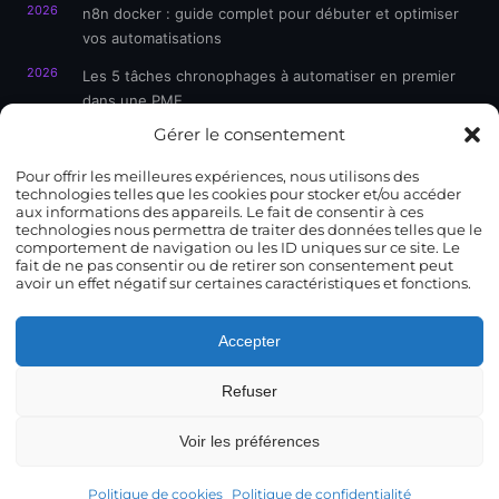
2026
n8n docker : guide complet pour débuter et optimiser
vos automatisations
2026
Les 5 tâches chronophages à automatiser en premier
dans une PME
Gérer le consentement
Pour offrir les meilleures expériences, nous utilisons des
CONTACT
technologies telles que les cookies pour stocker et/ou accéder
aux informations des appareils. Le fait de consentir à ces
technologies nous permettra de traiter des données telles que le
185 Rue Emile Gaboriau
comportement de navigation ou les ID uniques sur ce site. Le
34070 Montpellier, France
fait de ne pas consentir ou de retirer son consentement peut
avoir un effet négatif sur certaines caractéristiques et fonctions.
06 23 59 98 85
contact@cyberyweb.fr
Accepter
Lun – Ven : 9h – 18h
Refuser
Voir les préférences
© 2025
CyberyWeb
. Tous droits réservés. Agence
Politique de cookies
Politique de confidentialité
automatisation PME – Montpellier.