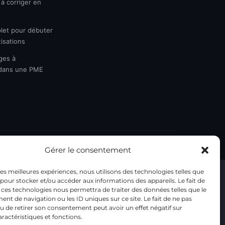
 à corriger en
let pour débuter
isations
ges à
 dans une PME
r.
Gérer le consentement
 les meilleures expériences, nous utilisons des technologies telles que
 pour stocker et/ou accéder aux informations des appareils. Le fait de
 ces technologies nous permettra de traiter des données telles que le
t de navigation ou les ID uniques sur ce site. Le fait de ne pas
u de retirer son consentement peut avoir un effet négatif sur
aractéristiques et fonctions.