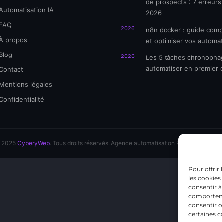
de prospects : 7 erreurs
Automatisation IA
2026
FAQ
2026
n8n docker : guide comp
À propos
et optimiser vos automat
Blog
2026
Les 5 tâches chronopha
automatiser en premier
Contact
Mentions légales
Confidentialité
 2025
CyberyWeb
. Tous droits réservés. Agence automatisation PME – Montpellie
Pour offrir
les cookies
consentir à
comportemen
consentir o
certaines c