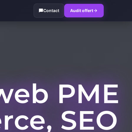
Contact
Audit offert
s web PME
erce, SEO