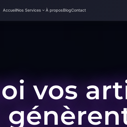
Accueil
Nos Services
À propos
Blog
Contact
i vos art
 génèren