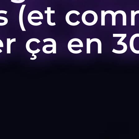
s (et co
r ça en 3