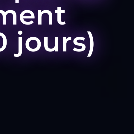
mment
0 jours)