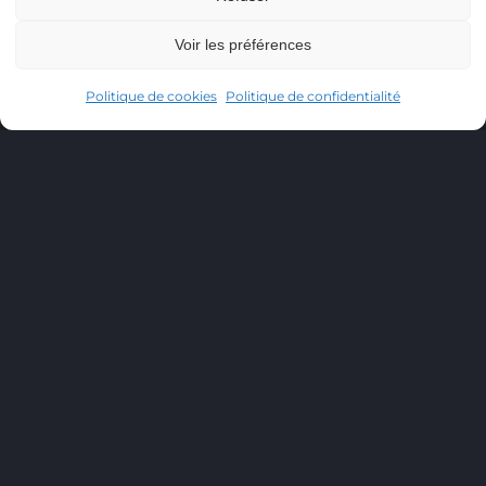
Voir les préférences
Politique de cookies
Politique de confidentialité
Si vous gérez une PME de 1
à 20 personnes, vos
journées ressemblent
probablement à ça : vous
passez plus de temps à
répondre aux mêmes
emails qu’à développer
votre activité. Une étude