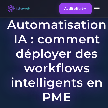
Audit offert
Automatisation
Skip
to
IA : comment
content
déployer des
workflows
intelligents en
PME