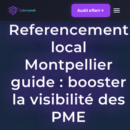
Audit offert
Referencement
Skip
to
local
content
Montpellier
guide : booster
la visibilité des
PME