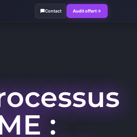
Contact
Audit offert
rocessus
ME :