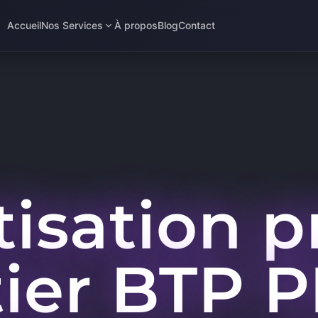
Accueil
Nos Services
À propos
Blog
Contact
isation p
ier BTP P